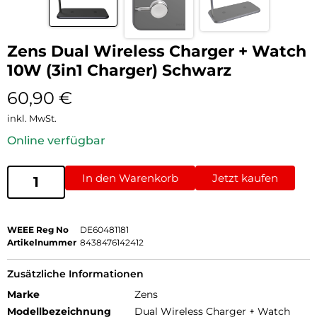
Zens Dual Wireless Charger + Watch
10W (3in1 Charger) Schwarz
60,90
€
inkl. MwSt.
Online verfügbar
In den Warenkorb
Jetzt kaufen
WEEE Reg No
DE60481181
Artikelnummer
8438476142412
Zusätzliche Informationen
Marke
Zens
Modellbezeichnung
Dual Wireless Charger + Watch