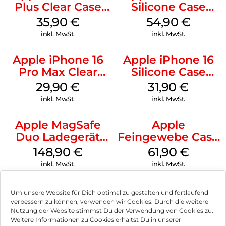
Plus Clear Case
Silicone Case
MagSafe
MagSafe Lake
35,90
€
54,90
€
Transparent
Green
inkl. MwSt.
inkl. MwSt.
Apple iPhone 16
Apple iPhone 16
Pro Max Clear
Silicone Case
Case MagSafe
MagSafe Fuchsia
29,90
€
31,90
€
Transparent
inkl. MwSt.
inkl. MwSt.
Apple MagSafe
Apple
Duo Ladegerät
Feingewebe Case
Weiß
iPhone 15 Pro
148,90
€
61,90
€
MagSafe Schwarz
inkl. MwSt.
inkl. MwSt.
Um unsere Website für Dich optimal zu gestalten und fortlaufend
verbessern zu können, verwenden wir Cookies. Durch die weitere
Nutzung der Website stimmst Du der Verwendung von Cookies zu.
Impressum
Weitere Informationen zu Cookies erhältst Du in unserer