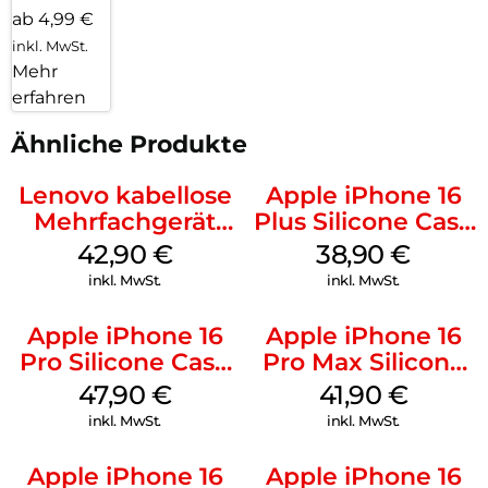
ab 4,99 €
inkl. MwSt.
Mehr
erfahren
Ähnliche Produkte
Lenovo kabellose
Apple iPhone 16
Mehrfachgerät
Plus Silicone Case
Luna Grey
MagSafe Denim
42,90
€
38,90
€
inkl. MwSt.
inkl. MwSt.
Apple iPhone 16
Apple iPhone 16
Pro Silicone Case
Pro Max Silicone
MagSafe Denim
Case MagSafe
47,90
€
41,90
€
Ultramarine
inkl. MwSt.
inkl. MwSt.
Apple iPhone 16
Apple iPhone 16