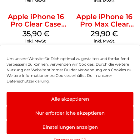
inkl. MwSt.
inkl. MwSt.
Apple iPhone 16
Apple iPhone 16
Pro Clear Case
Pro Max Clear
MagSafe
Case MagSafe
35,90
€
29,90
€
Transparent
Transparent
inkl. MwSt.
inkl. MwSt.
Um unsere Website für Dich optimal zu gestalten und fortlaufend
verbessern zu können, verwenden wir Cookies. Durch die weitere
Nutzung der Website stimmst Du der Verwendung von Cookies zu.
Impressum
Weitere Informationen zu Cookies erhältst Du in unserer
Datenschutzerklärung.
AGB
Datenschutz
Alle akzeptieren
Vertrag widerrufen
Nur erforderliche akzeptieren
Hinweis zur Batterieentsorgung
Einstellungen anzeigen
Newsletter
Datenschutz
AGB