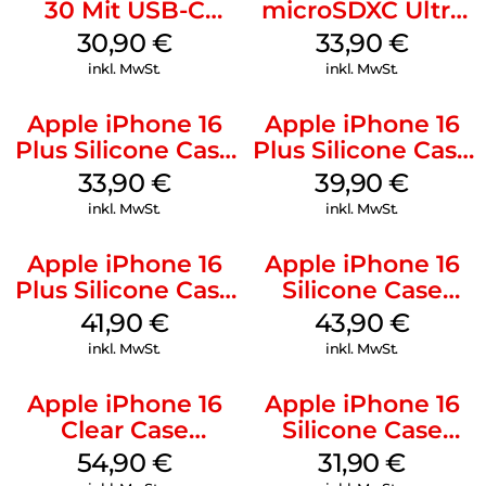
30 Mit USB-C
microSDXC Ultra
Kabel Weiß
128 GB + Adapter
30,90
€
33,90
€
Mobile
inkl. MwSt.
inkl. MwSt.
Apple iPhone 16
Apple iPhone 16
Plus Silicone Case
Plus Silicone Case
MagSafe Lake
MagSafe Plum
33,90
€
39,90
€
Green
inkl. MwSt.
inkl. MwSt.
Apple iPhone 16
Apple iPhone 16
Plus Silicone Case
Silicone Case
MagSafe Stone
MagSafe Plum
41,90
€
43,90
€
Gray
inkl. MwSt.
inkl. MwSt.
Apple iPhone 16
Apple iPhone 16
Clear Case
Silicone Case
MagSafe
MagSafe Fuchsia
54,90
€
31,90
€
Transparent