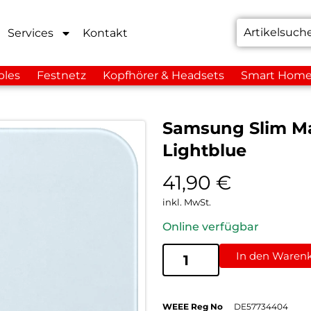
Services
Kontakt
bles
Festnetz
Kopfhörer & Headsets
Smart Hom
Samsung Slim Ma
Lightblue
41,90
€
inkl. MwSt.
Online verfügbar
In den Waren
WEEE Reg No
DE57734404