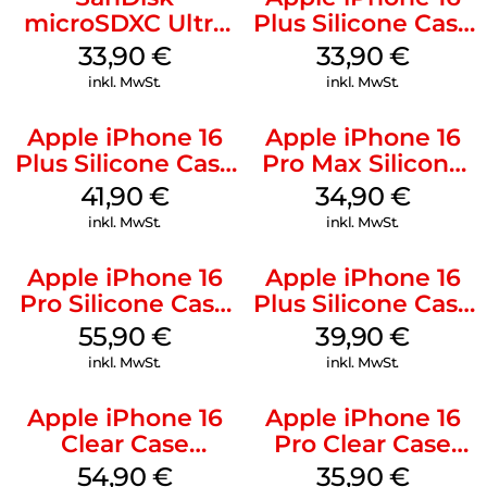
microSDXC Ultra
Plus Silicone Case
128 GB + Adapter
MagSafe Lake
33,90
€
33,90
€
Mobile
Green
inkl. MwSt.
inkl. MwSt.
Apple iPhone 16
Apple iPhone 16
Plus Silicone Case
Pro Max Silicone
MagSafe Stone
Case MagSafe
41,90
€
34,90
€
Gray
Denim
inkl. MwSt.
inkl. MwSt.
Apple iPhone 16
Apple iPhone 16
Pro Silicone Case
Plus Silicone Case
MagSafe Stone
MagSafe Plum
55,90
€
39,90
€
Gray
inkl. MwSt.
inkl. MwSt.
Apple iPhone 16
Apple iPhone 16
Clear Case
Pro Clear Case
MagSafe
MagSafe
54,90
€
35,90
€