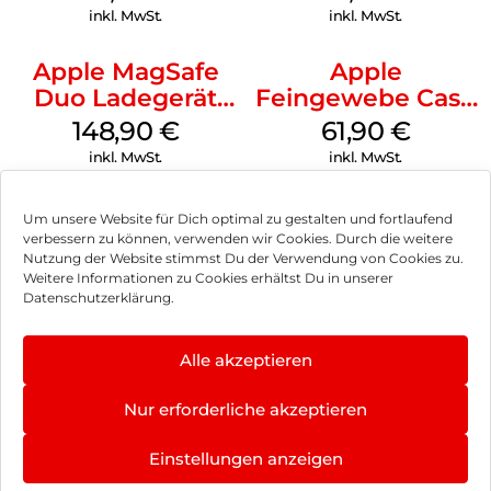
Transparent
Transparent
inkl. MwSt.
inkl. MwSt.
Apple MagSafe
Apple
Duo Ladegerät
Feingewebe Case
Weiß
iPhone 15 Pro
148,90
€
61,90
€
MagSafe Schwarz
inkl. MwSt.
inkl. MwSt.
Um unsere Website für Dich optimal zu gestalten und fortlaufend
verbessern zu können, verwenden wir Cookies. Durch die weitere
Nutzung der Website stimmst Du der Verwendung von Cookies zu.
Impressum
Weitere Informationen zu Cookies erhältst Du in unserer
Datenschutzerklärung.
AGB
Datenschutz
Alle akzeptieren
Vertrag widerrufen
Nur erforderliche akzeptieren
Hinweis zur Batterieentsorgung
Einstellungen anzeigen
Newsletter