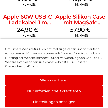
inkl. MwSt.
inkl. MwSt.
Apple 60W USB-C
Apple Silikon Case
Ladekabel 1 m
mit MagSafe
Weiß
iPhone 14 Pro
24,90
€
57,90
€
(PRODUCT)RED
inkl. MwSt.
inkl. MwSt.
Um unsere Website für Dich optimal zu gestalten und fortlaufend
verbessern zu können, verwenden wir Cookies. Durch die weitere
Nutzung der Website stimmst Du der Verwendung von Cookies zu.
Impressum
Weitere Informationen zu Cookies erhältst Du in unserer
Datenschutzerklärung.
AGB
Datenschutz
Alle akzeptieren
Können wir Dir behilflich sein?
Vertrag widerrufen
Nur erforderliche akzeptieren
Hinweis zur Batterieentsorgung
Einstellungen anzeigen
Newsletter