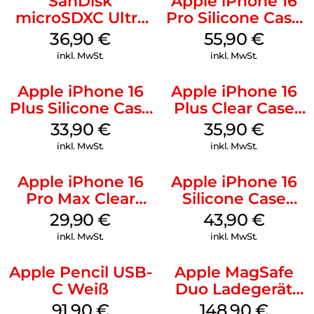
SanDisk
Apple iPhone 16
microSDXC Ultra
Pro Silicone Case
128 GB + Adapter
MagSafe Stone
36,90
€
55,90
€
Mobile
Gray
inkl. MwSt.
inkl. MwSt.
Apple iPhone 16
Apple iPhone 16
Plus Silicone Case
Plus Clear Case
MagSafe Lake
MagSafe
33,90
€
35,90
€
Green
Transparent
inkl. MwSt.
inkl. MwSt.
Apple iPhone 16
Apple iPhone 16
Pro Max Clear
Silicone Case
Case MagSafe
MagSafe Plum
29,90
€
43,90
€
Transparent
inkl. MwSt.
inkl. MwSt.
Apple Pencil USB-
Apple MagSafe
C Weiß
Duo Ladegerät
Weiß
91,90
€
148,90
€