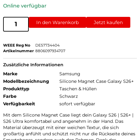
Online verfügbar
In den Warenkorb
Jetzt kaufen
WEEE Reg No
DE57734404
Artikelnummer
8806097934707
Zusätzliche Informationen
Marke
Samsung
Modellbezeichnung
Silicone Magnet Case Galaxy S26+
Produkttyp
Taschen & Hüllen
Farbe
Schwarz
Verfügbarkeit
sofort verfügbar
Mit dem Silicone Magnet Case liegt dein Galaxy S26 | S26+ |
S26 Ultra komfortabel und angenehm in der Hand. Das
Material überzeugt mit einer weichen Textur, die sich
großartig anfühlt und schützt nicht nur die Rückseite deines
Smartphones, sondern auch den Rahmen. Dank des