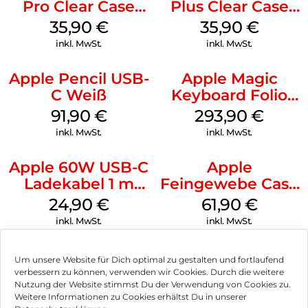
Pro Clear Case
Plus Clear Case
MagSafe
MagSafe
35,90
€
35,90
€
Transparent
Transparent
inkl. MwSt.
inkl. MwSt.
Apple Pencil USB-
Apple Magic
C Weiß
Keyboard Folio
iPad 10.9″ (10.Gen.)
91,90
€
293,90
€
Weiß
inkl. MwSt.
inkl. MwSt.
Apple 60W USB-C
Apple
Ladekabel 1 m
Feingewebe Case
Weiß
iPhone 15 Pro
24,90
€
61,90
€
MagSafe Schwarz
inkl. MwSt.
inkl. MwSt.
Um unsere Website für Dich optimal zu gestalten und fortlaufend
verbessern zu können, verwenden wir Cookies. Durch die weitere
Nutzung der Website stimmst Du der Verwendung von Cookies zu.
Impressum
Weitere Informationen zu Cookies erhältst Du in unserer