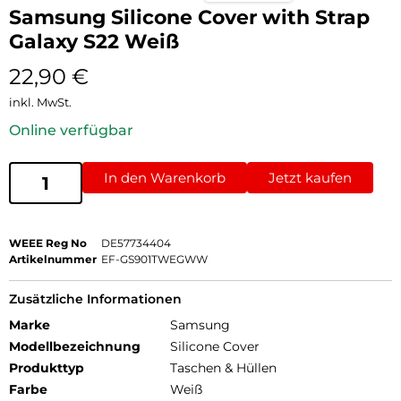
Samsung Silicone Cover with Strap
Galaxy S22 Weiß
22,90
€
inkl. MwSt.
Online verfügbar
In den Warenkorb
Jetzt kaufen
WEEE Reg No
DE57734404
Artikelnummer
EF-GS901TWEGWW
Zusätzliche Informationen
Marke
Samsung
Modellbezeichnung
Silicone Cover
Produkttyp
Taschen & Hüllen
Farbe
Weiß