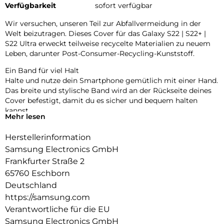
Verfügbarkeit
sofort verfügbar
Wir versuchen, unseren Teil zur Abfallvermeidung in der
Welt beizutragen. Dieses Cover für das Galaxy S22 | S22+ |
S22 Ultra erweckt teilweise recycelte Materialien zu neuem
Leben, darunter Post-Consumer-Recycling-Kunststoff.
Ein Band für viel Halt
Halte und nutze dein Smartphone gemütlich mit einer Hand.
Das breite und stylische Band wird an der Rückseite deines
Cover befestigt, damit du es sicher und bequem halten
kannst.
Mehr lesen
Angenehmes Tragegefühl
Herstellerinformation
Das Cover passt sich an die schlanke Form deines Galaxy an
und liegt dabei angenehm in der Hand. Und neben dem
Samsung Electronics GmbH
stilvollen matten Finish fühlt es sich einfach gut an.
Frankfurter Straße 2
65760 Eschborn
Deutschland
https://samsung.com
Verantwortliche für die EU
Samsung Electronics GmbH