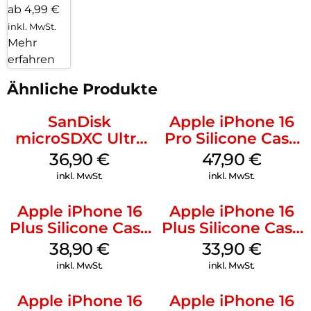
ab 4,99 €
inkl. MwSt.
Mehr
erfahren
Ähnliche Produkte
SanDisk
Apple iPhone 16
microSDXC Ultra
Pro Silicone Case
128 GB + Adapter
MagSafe Denim
36,90
€
47,90
€
Mobile
inkl. MwSt.
inkl. MwSt.
Apple iPhone 16
Apple iPhone 16
Plus Silicone Case
Plus Silicone Case
MagSafe Denim
MagSafe Lake
38,90
€
33,90
€
Green
inkl. MwSt.
inkl. MwSt.
Apple iPhone 16
Apple iPhone 16