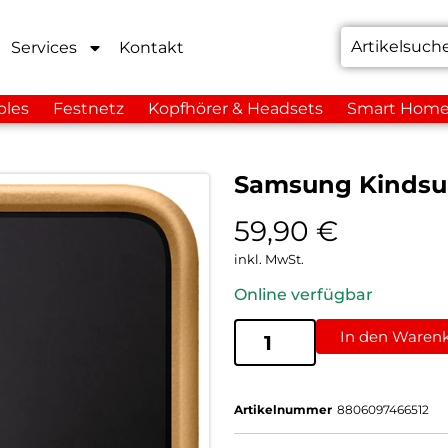
Services
Kontakt
bles
Festnetz
Kopfhörer & Headsets
Smart Hom
Samsung Kindsui
59,90
€
inkl. MwSt.
Online verfügbar
In den Waren
Artikelnummer
8806097466512