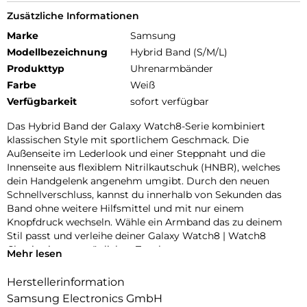
Zusätzliche Informationen
Marke
Samsung
Modellbezeichnung
Hybrid Band (S/M/L)
Produkttyp
Uhrenarmbänder
Farbe
Weiß
Verfügbarkeit
sofort verfügbar
Das Hybrid Band der Galaxy Watch8-Serie kombiniert
klassischen Style mit sportlichem Geschmack. Die
Außenseite im Lederlook und einer Steppnaht und die
Innenseite aus flexiblem Nitrilkautschuk (HNBR), welches
dein Handgelenk angenehm umgibt. Durch den neuen
Schnellverschluss, kannst du innerhalb von Sekunden das
Band ohne weitere Hilfsmittel und mit nur einem
Knopfdruck wechseln. Wähle ein Armband das zu deinem
Stil passt und verleihe deiner Galaxy Watch8 | Watch8
Classic einen persönlichen Touch.
Mehr lesen
Herstellerinformation
Samsung Electronics GmbH