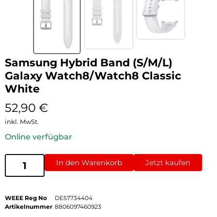
Samsung Hybrid Band (S/M/L)
Galaxy Watch8/Watch8 Classic
White
52,90
€
inkl. MwSt.
Online verfügbar
In den Warenkorb
Jetzt kaufen
WEEE Reg No
DE57734404
Artikelnummer
8806097460923