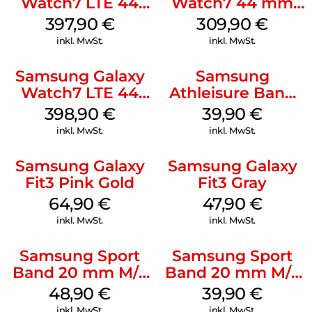
Watch7 LTE 44
Watch7 44 mm
mm Green
Silver
397,90
€
309,90
€
inkl. MwSt.
inkl. MwSt.
Samsung Galaxy
Samsung
Watch7 LTE 44
Athleisure Band
mm Silver
M/L Galaxy
398,90
€
39,90
€
Watch7 Silver
inkl. MwSt.
inkl. MwSt.
Samsung Galaxy
Samsung Galaxy
Fit3 Pink Gold
Fit3 Gray
64,90
€
47,90
€
inkl. MwSt.
inkl. MwSt.
Samsung Sport
Samsung Sport
Band 20 mm M/L
Band 20 mm M/L
Galaxy Watch
Galaxy Watch4
48,90
€
39,90
€
Series Silber
Serie Graphite
inkl. MwSt.
inkl. MwSt.