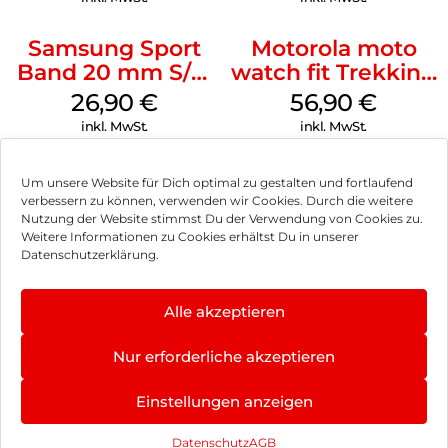
Samsung Sport
Motorola moto
Band 20 mm S/M
watch fit Trekking
Galaxy Watch4
Green
26,90
€
56,90
€
Serie Graphite
inkl. MwSt.
inkl. MwSt.
Um unsere Website für Dich optimal zu gestalten und fortlaufend
verbessern zu können, verwenden wir Cookies. Durch die weitere
Nutzung der Website stimmst Du der Verwendung von Cookies zu.
Impressum
Weitere Informationen zu Cookies erhältst Du in unserer
Datenschutzerklärung.
AGB
Datenschutz
Alle akzeptieren
Vertrag widerrufen
Nur erforderliche akzeptieren
Hinweis zur Batterieentsorgung
Einstellungen anzeigen
Newsletter
Datenschutz
AGB