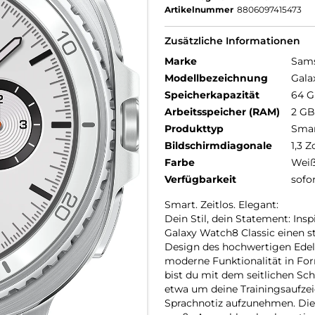
Artikelnummer
8806097415473
Zusätzliche Informationen
Marke
Sam
Modellbezeichnung
Gala
Speicherkapazität
64 
Arbeitsspeicher (RAM)
2 GB
Produkttyp
Smar
Bildschirmdiagonale
1,3 Z
Farbe
Wei
Verfügbarkeit
sofo
Smart. Zeitlos. Elegant:
Dein Stil, dein Statement: Ins
Galaxy Watch8 Classic einen s
Design des hochwertigen Edels
moderne Funktionalität in For
bist du mit dem seitlichen Sch
etwa um deine Trainingsaufzei
Sprachnotiz aufzunehmen. Die 