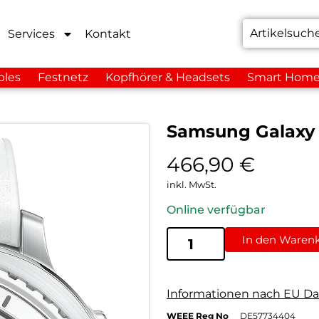
Services
Kontakt
bles
Festnetz
Kopfhörer & Headsets
Smart Hom
Samsung Galaxy 
466,90
€
inkl. MwSt.
Online verfügbar
In den Waren
Informationen nach EU Da
WEEE Reg No
DE57734404