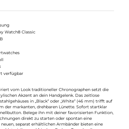
sung
xy Watch8 Classic
GB
twatches
oll
ß
rt verfügbar
piriert vom Look traditioneller Chronographen setzt die
tylischen Akzent an dein Handgelenk. Das zeitlose
tahlgehäuses in „Black“ oder „White“ (46 mm) trifft auf
m der markanten, drehbaren Lünette. Sofort startklar
nellbutton. Belege ihn mit deiner favorisierten Funktion,
chnungen direkt zu starten oder spontan eine
neuen, separat erhältlichen Armbänder bieten eine