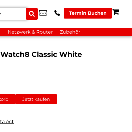
Termin Buchen
e
Netzwerk & Router
Zubehör
Watch8 Classic White
korb
Jetzt kaufen
ta Act