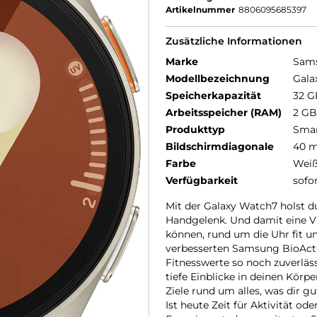
Artikelnummer
8806095685397
Zusätzliche Informationen
Marke
Sam
Modellbezeichnung
Gala
Speicherkapazität
32 G
Arbeitsspeicher (RAM)
2 GB
Produkttyp
Smar
Bildschirmdiagonale
40 
Farbe
Wei
Verfügbarkeit
sofo
Mit der Galaxy Watch7 holst du
Handgelenk. Und damit eine Viel
können, rund um die Uhr fit 
verbesserten Samsung BioActi
Fitnesswerte so noch zuverläss
tiefe Einblicke in deinen Körpe
Ziele rund um alles, was dir g
Ist heute Zeit für Aktivität o