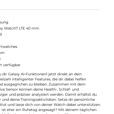
sung
xy Watch7 LTE 40 mm
B
twatches
mm
ß
rt verfügbar
 dir Galaxy AI-Funktionen1 jetzt direkt an dein
zahl intelligenter Features, die dir dabei helfen
und ausgeglichen zu bleiben. Zusammen mit dem
ve Sensor können deine Health-, Schlaf- und
iger und präziser analysiert werden. Damit erhältst du
r und deine Trainingsaktivitäten. Setze dir persönliche
uttut und lasse dich von deiner Watch dabei unterstützen.
der ist eher ein Ruhetag angesagt? Mit deinem täglichen