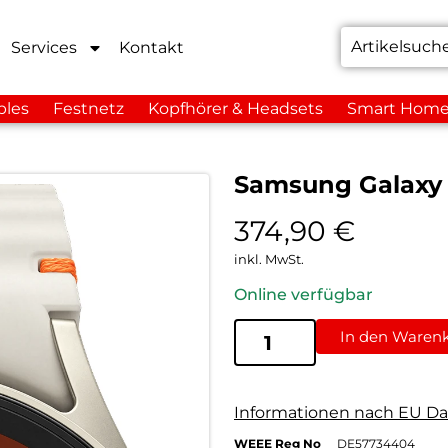
Services
Kontakt
bles
Festnetz
Kopfhörer & Headsets
Smart Hom
Samsung Galaxy
374,90
€
inkl. MwSt.
Online verfügbar
In den Waren
Informationen nach EU Da
WEEE Reg No
DE57734404