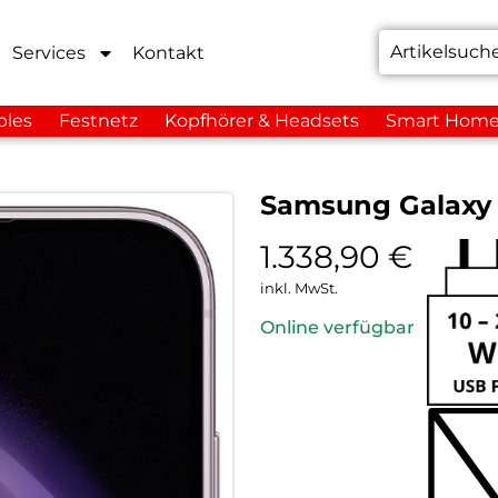
Services
Kontakt
bles
Festnetz
Kopfhörer & Headsets
Smart Hom
Samsung Galaxy 
1.338,90
€
inkl. MwSt.
Online verfügbar