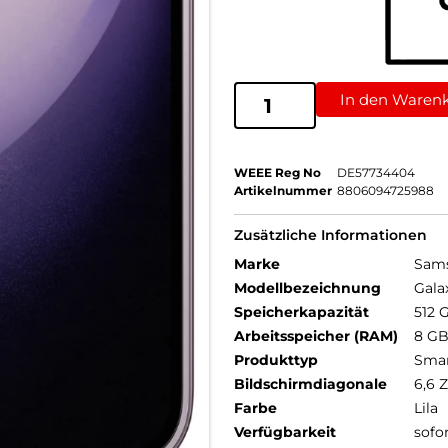
In den Waren
WEEE Reg No
DE57734404
Artikelnummer
8806094725988
Zusätzliche Informationen
Marke
Sam
Modellbezeichnung
Gala
Speicherkapazität
512 
Arbeitsspeicher (RAM)
8 G
Produkttyp
Sma
Bildschirmdiagonale
6,6 Z
Farbe
Lila
Verfügbarkeit
sofo