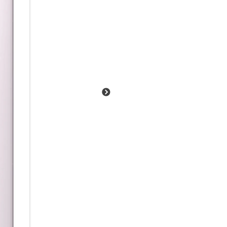
mit passgenauen Lösungen und
Samsung Knox schützt Smartp
vertrauliche Daten sicher blei
Das Rundum-Paket für mobiles
Ausgestattet mit der Knox Suit
und wird während der gesamt
Sicherheit versorgt. Somit biet
Umsetzung deiner Mobilitätsst
Die Zukunft im Fokus:
Unsere Ressourcen sind begrenz
steckt in der Galaxy S23-Serie
Umverpackung aus 100% recyce
Farbstoffe2 eingesetzt. Zu ei
uns auch, dass unsere Geräte 
Aluminum und Corning Gorilla 
dafür, dass dein Galaxy S23-S
deiner Seite bleiben kann. Zus
Versprechen von bis zu 4 Jahr
Updates.