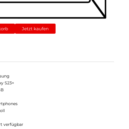
korb
Jetzt kaufen
sung
xy S23+
GB
B
rtphones
oll
rt verfügbar