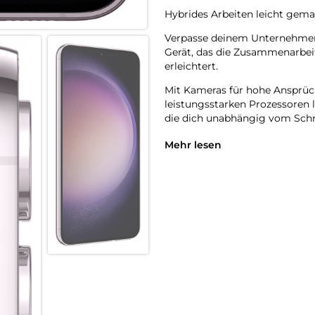
Hybrides Arbeiten leicht gema
Verpasse deinem Unternehmen
Gerät, das die Zusammenarbei
erleichtert.
Mit Kameras für hohe Ansprüc
leistungsstarken Prozessoren 
die dich unabhängig vom Schre
In den verschiedensten Teams
Mehr lesen
Informationen – ganz gleich, 
speziell dafür entwickelt, um 
Serie arbeiten nahtlos mit d
Display wechselst.
Führe interaktive Videogesprä
während du die Dokumente mit
Erfinde dein Unternehmen neu
Ob Hybrid, Remote oder Frontl
Sharing. Statte dein Team mit
und schnell Aufgaben gemeins