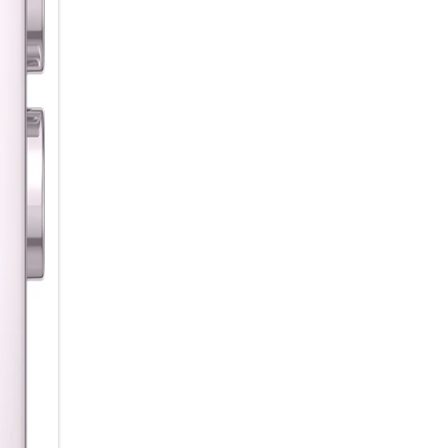
Unternehmen dank der Sharing
Dein Smartphone und dein PC 
Fange eine Aufgabe auf dem 
Ende. Mit der „Link to Window
Smartphone begonnen hast, na
deinem Desktop aus auf Nachr
Hybride Meetings inklusive Liv
Meetings finden so ganz einfa
Pen Notizen machen, die bis z
die Video-Konferenz startet, k
dein Team alles zusammen an
Hybride Zusammenarbeit mit 
Mit der „Mobile Camera Share“
Kamera deines Smartphones i
Notizen auf dem Bildschirm 
Echtzeitschutz für mobile Arbe
Deine Business-Geräte können 