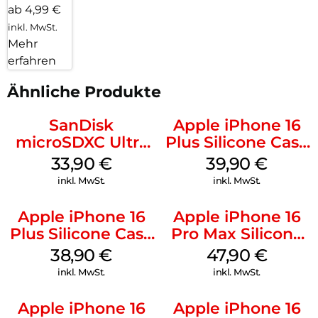
ab 4,99 €
inkl. MwSt.
Mehr
erfahren
Ähnliche Produkte
SanDisk
Apple iPhone 16
microSDXC Ultra
Plus Silicone Case
128 GB + Adapter
MagSafe Plum
33,90
€
39,90
€
Mobile
inkl. MwSt.
inkl. MwSt.
Apple iPhone 16
Apple iPhone 16
Plus Silicone Case
Pro Max Silicone
MagSafe Denim
Case MagSafe
38,90
€
47,90
€
Black
inkl. MwSt.
inkl. MwSt.
Apple iPhone 16
Apple iPhone 16