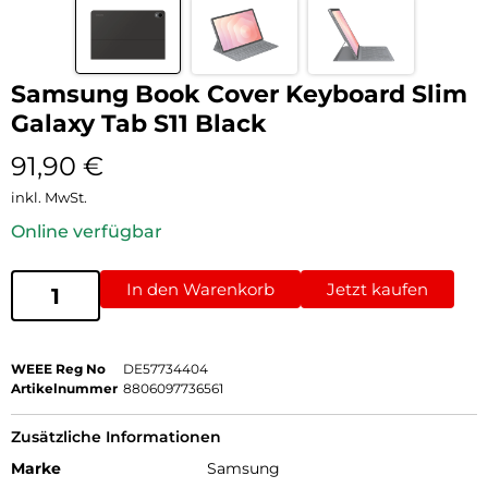
Samsung Book Cover Keyboard Slim
Galaxy Tab S11 Black
91,90
€
inkl. MwSt.
Online verfügbar
In den Warenkorb
Jetzt kaufen
WEEE Reg No
DE57734404
Artikelnummer
8806097736561
Zusätzliche Informationen
Marke
Samsung