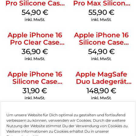
Pro Silicone Case
Pro Max Silicone
MagSafe Black
Case MagSafe
54,90
€
55,90
€
Stone Gray
inkl. MwSt.
inkl. MwSt.
Apple iPhone 16
Apple iPhone 16
Pro Clear Case
Silicone Case
MagSafe
MagSafe Lake
36,90
€
54,90
€
Transparent
Green
inkl. MwSt.
inkl. MwSt.
Apple iPhone 16
Apple MagSafe
Silicone Case
Duo Ladegerät
MagSafe Fuchsia
Weiß
31,90
€
148,90
€
inkl. MwSt.
inkl. MwSt.
Um unsere Website für Dich optimal zu gestalten und fortlaufend
verbessern zu können, verwenden wir Cookies. Durch die weitere
Nutzung der Website stimmst Du der Verwendung von Cookies zu.
Impressum
Weitere Informationen zu Cookies erhältst Du in unserer