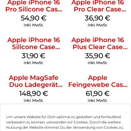
Apple iPhone 16
Apple iPhone 16
Pro Silicone Case
Pro Clear Case
MagSafe Black
MagSafe
54,90
€
36,90
€
Transparent
inkl. MwSt.
inkl. MwSt.
Apple iPhone 16
Apple iPhone 16
Silicone Case
Plus Clear Case
MagSafe Fuchsia
MagSafe
31,90
€
35,90
€
Transparent
inkl. MwSt.
inkl. MwSt.
Apple MagSafe
Apple
Duo Ladegerät
Feingewebe Case
Weiß
iPhone 15 Pro
148,90
€
61,90
€
MagSafe Schwarz
inkl. MwSt.
inkl. MwSt.
Um unsere Website für Dich optimal zu gestalten und fortlaufend
verbessern zu können, verwenden wir Cookies. Durch die weitere
Nutzung der Website stimmst Du der Verwendung von Cookies zu.