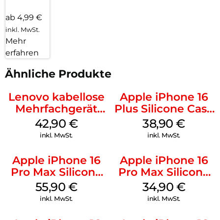
ab 4,99 €
inkl. MwSt.
Mehr
erfahren
Ähnliche Produkte
Lenovo kabellose
Apple iPhone 16
Mehrfachgerät
Plus Silicone Case
Luna Grey
MagSafe Denim
42,90
€
38,90
€
inkl. MwSt.
inkl. MwSt.
Apple iPhone 16
Apple iPhone 16
Pro Max Silicone
Pro Max Silicone
Case MagSafe
Case MagSafe
55,90
€
34,90
€
Stone Gray
Denim
inkl. MwSt.
inkl. MwSt.