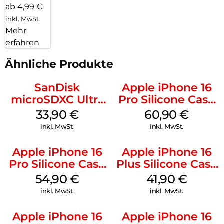
ab 4,99 €
inkl. MwSt.
Mehr
erfahren
Ähnliche Produkte
SanDisk
Apple iPhone 16
microSDXC Ultra
Pro Silicone Case
128 GB + Adapter
MagSafe Stone
33,90
€
60,90
€
Mobile
Gray
inkl. MwSt.
inkl. MwSt.
Apple iPhone 16
Apple iPhone 16
Pro Silicone Case
Plus Silicone Case
MagSafe Black
MagSafe Stone
54,90
€
41,90
€
Gray
inkl. MwSt.
inkl. MwSt.
Apple iPhone 16
Apple iPhone 16