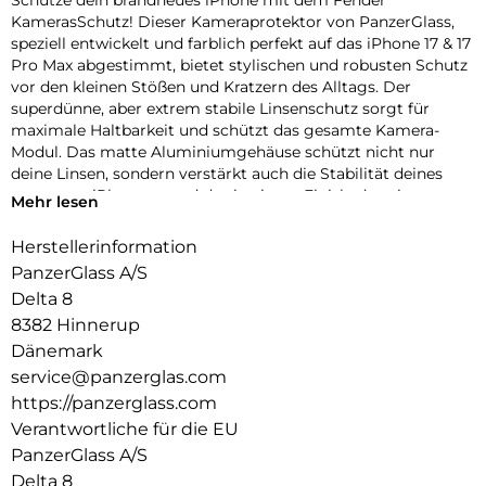
KamerasSchutz! Dieser Kameraprotektor von PanzerGlass,
speziell entwickelt und farblich perfekt auf das iPhone 17 & 17
Pro Max abgestimmt, bietet stylischen und robusten Schutz
vor den kleinen Stößen und Kratzern des Alltags. Der
superdünne, aber extrem stabile Linsenschutz sorgt für
maximale Haltbarkeit und schützt das gesamte Kamera-
Modul. Das matte Aluminiumgehäuse schützt nicht nur
deine Linsen, sondern verstärkt auch die Stabilität deines
gesamten iPhones – und das in einem Finish, das nie
Mehr lesen
verblasst! Erhältlich in drei wunderschönen,
geräteabgestimmten Farben: Silver, Deep Blue und Cosmic
Herstellerinformation
Orange. Und klar – die Installation ist kinderleicht und sitzt
PanzerGlass A/S
perfekt. Der farblich abgestimmte Fender von PanzerGlass
Delta 8
schützt dein iPhone mit einzigartigem Kameraschutz – echt
8382 Hinnerup
stark, echt du.
Dänemark
Der Global Recycled Standard (GRS) = Die GRS ist eine
service@panzerglas.com
internationale Produktnorm, die Anforderungen an recycelte
https://panzerglass.com
Materialien definiert, z.B. in Bezug auf Rückverfolgbarkeit,
chemische Inhaltsstoffe und Umweltauswirkungen.
Verantwortliche für die EU
PanzerGlass A/S
Delta 8