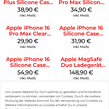
Plus Silicone Case
Pro Max Silicone
MagSafe Denim
Case MagSafe
38,90
€
34,90
€
Denim
inkl. MwSt.
inkl. MwSt.
Apple iPhone 16
Apple iPhone 16
Pro Max Clear
Silicone Case
Case MagSafe
MagSafe Fuchsia
29,90
€
31,90
€
Transparent
inkl. MwSt.
inkl. MwSt.
Apple iPhone 16
Apple MagSafe
Silicone Case
Duo Ladegerät
MagSafe Black
Weiß
54,90
€
148,90
€
inkl. MwSt.
inkl. MwSt.
Um unsere Website für Dich optimal zu gestalten und fortlaufend
verbessern zu können, verwenden wir Cookies. Durch die weitere
Nutzung der Website stimmst Du der Verwendung von Cookies zu.
Impressum
Weitere Informationen zu Cookies erhältst Du in unserer