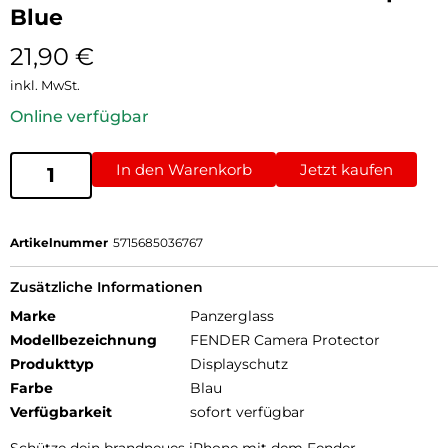
Blue
21,90
€
inkl. MwSt.
Online verfügbar
In den Warenkorb
Jetzt kaufen
Artikelnummer
5715685036767
Zusätzliche Informationen
Marke
Panzerglass
Modellbezeichnung
FENDER Camera Protector
Produkttyp
Displayschutz
Farbe
Blau
Verfügbarkeit
sofort verfügbar
Schütze dein brandneues iPhone mit dem Fender