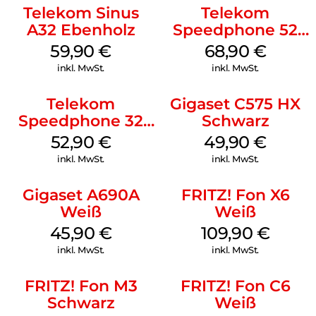
Basisstation oder per Fernabfrage abhören. Selbst bei einem
Telekom Sinus
Telekom
Stromausfall sind Ihre Aufzeichnungen weiterhin gesichert.
A32 Ebenholz
Speedphone 52
Sprechen Sie eine individuelle Ansage auf und stellen Sie die
Schwarz
Aufzeichnungslänge ein – so konfigurieren Sie den
59,90
€
68,90
€
Anrufbeantworter ganz nach Ihren Wünschen.
inkl. MwSt.
inkl. MwSt.
Telekom
Gigaset C575 HX
Speedphone 32
Schwarz
Ebenholz
52,90
€
49,90
€
inkl. MwSt.
inkl. MwSt.
Gigaset A690A
FRITZ! Fon X6
Weiß
Weiß
45,90
€
109,90
€
inkl. MwSt.
inkl. MwSt.
FRITZ! Fon M3
FRITZ! Fon C6
Schwarz
Weiß