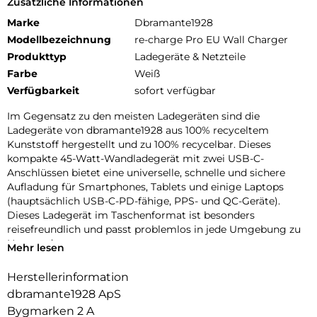
Zusätzliche Informationen
Marke
Dbramante1928
Modellbezeichnung
re-charge Pro EU Wall Charger
Produkttyp
Ladegeräte & Netzteile
Farbe
Weiß
Verfügbarkeit
sofort verfügbar
Im Gegensatz zu den meisten Ladegeräten sind die
Ladegeräte von dbramante1928 aus 100% recyceltem
Kunststoff hergestellt und zu 100% recycelbar. Dieses
kompakte 45-Watt-Wandladegerät mit zwei USB-C-
Anschlüssen bietet eine universelle, schnelle und sichere
Aufladung für Smartphones, Tablets und einige Laptops
(hauptsächlich USB-C-PD-fähige, PPS- und QC-Geräte).
Dieses Ladegerät im Taschenformat ist besonders
reisefreundlich und passt problemlos in jede Umgebung zu
Hause oder unterwegs.
Mehr lesen
Herstellerinformation
dbramante1928 ApS
Bygmarken 2 A