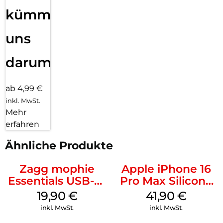
kümmern
uns
darum!
ab 4,99 €
inkl. MwSt.
Mehr
erfahren
Ähnliche Produkte
Zagg mophie
Apple iPhone 16
Essentials USB-C-
Pro Max Silicone
20W Charger PD
Case MagSafe
19,90
€
41,90
€
Weiß
Ultramarine
inkl. MwSt.
inkl. MwSt.