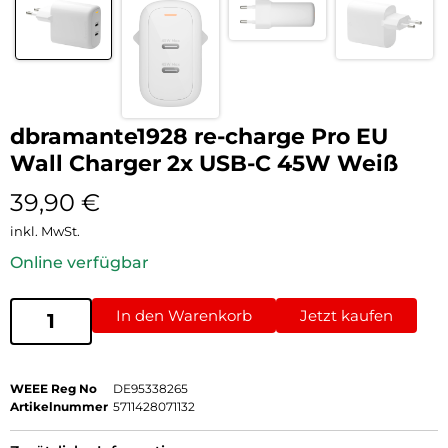
dbramante1928 re-charge Pro EU
Wall Charger 2x USB-C 45W Weiß
39,90
€
inkl. MwSt.
Online verfügbar
In den Warenkorb
Jetzt kaufen
WEEE Reg No
DE95338265
Artikelnummer
5711428071132