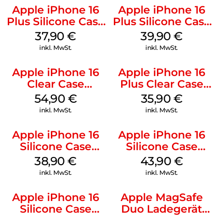
Apple iPhone 16
Apple iPhone 16
Plus Silicone Case
Plus Silicone Case
MagSafe Lake
MagSafe Plum
37,90
€
39,90
€
Green
inkl. MwSt.
inkl. MwSt.
Apple iPhone 16
Apple iPhone 16
Clear Case
Plus Clear Case
MagSafe
MagSafe
54,90
€
35,90
€
Transparent
Transparent
inkl. MwSt.
inkl. MwSt.
Apple iPhone 16
Apple iPhone 16
Silicone Case
Silicone Case
MagSafe
MagSafe Plum
38,90
€
43,90
€
Ultramarine
inkl. MwSt.
inkl. MwSt.
Apple iPhone 16
Apple MagSafe
Silicone Case
Duo Ladegerät