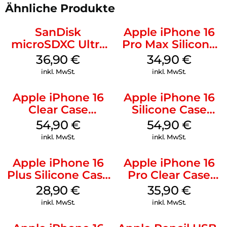
Ähnliche Produkte
SanDisk
Apple iPhone 16
microSDXC Ultra
Pro Max Silicone
128 GB + Adapter
Case MagSafe
36,90
€
34,90
€
Mobile
Denim
inkl. MwSt.
inkl. MwSt.
Apple iPhone 16
Apple iPhone 16
Clear Case
Silicone Case
MagSafe
MagSafe Lake
54,90
€
54,90
€
Transparent
Green
inkl. MwSt.
inkl. MwSt.
Apple iPhone 16
Apple iPhone 16
Plus Silicone Case
Pro Clear Case
MagSafe Black
MagSafe
28,90
€
35,90
€
Transparent
inkl. MwSt.
inkl. MwSt.