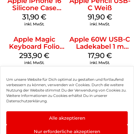
Apple iPhone 16
Apple Pencil USB-
Silicone Case
C Weiß
MagSafe Fuchsia
31,90
€
91,90
€
inkl. MwSt.
inkl. MwSt.
Apple Magic
Apple 60W USB-C
Keyboard Folio
Ladekabel 1 m
iPad 10.9″ (10.Gen.)
Weiß
293,90
€
17,90
€
Weiß
inkl. MwSt.
inkl. MwSt.
Um unsere Website für Dich optimal zu gestalten und fortlaufend
verbessern zu können, verwenden wir Cookies. Durch die weitere
Nutzung der Website stimmst Du der Verwendung von Cookies zu.
Impressum
Weitere Informationen zu Cookies erhältst Du in unserer
Datenschutzerklärung.
AGB
Datenschutz
Alle akzeptieren
Vertrag widerrufen
Nur erforderliche akzeptieren