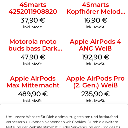
4Smarts
4Smarts
4252011908820
Kopfhörer Melody
Digital USB-C
37,90
€
16,90
€
Weiß
inkl. MwSt.
inkl. MwSt.
Motorola moto
Apple AirPods 4
buds bass Dark
ANC Weiß
Shadow
47,90
€
192,90
€
inkl. MwSt.
inkl. MwSt.
Apple AirPods
Apple AirPods Pro
Max Mitternacht
(2. Gen.) Weiß
489,90
€
235,90
€
inkl. MwSt.
inkl. MwSt.
Um unsere Website für Dich optimal zu gestalten und fortlaufend
verbessern zu können, verwenden wir Cookies. Durch die weitere
Nutzung der Website stimmst Du der Verwendung von Cookies zu.