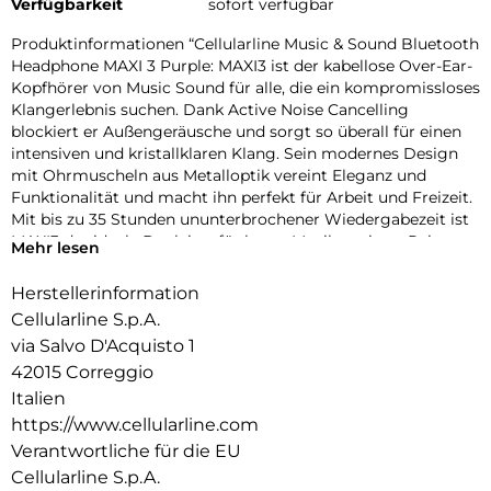
Verfügbarkeit
sofort verfügbar
Produktinformationen “Cellularline Music & Sound Bluetooth
Headphone MAXI 3 Purple: MAXI3 ist der kabellose Over-Ear-
Kopfhörer von Music Sound für alle, die ein kompromissloses
Klangerlebnis suchen. Dank Active Noise Cancelling
blockiert er Außengeräusche und sorgt so überall für einen
intensiven und kristallklaren Klang. Sein modernes Design
mit Ohrmuscheln aus Metalloptik vereint Eleganz und
Funktionalität und macht ihn perfekt für Arbeit und Freizeit.
Mit bis zu 35 Stunden ununterbrochener Wiedergabezeit ist
MAXI3 der ideale Begleiter für lange Musiksessions, Reisen
Mehr lesen
oder Telefonate. Die integrierten Bedienelemente an den
Ohrmuscheln und der weich gepolsterte Kopfbügel sorgen
Herstellerinformation
für maximalen Komfort und Benutzerfreundlichkeit. Er ist
Cellularline S.p.A.
mit allen Bluetooth-Geräten kompatibel und wird mit USB-
via Salvo D'Acquisto 1
C- und 3,5-mm-Klinkenkabeln für kabelgebundene
42015 Correggio
Verbindungen geliefert. MAXI3 ist die clevere Wahl für alle,
die Premium-Qualität zu einem erschwinglichen Preis
Italien
suchen.
https://www.cellularline.com
Verantwortliche für die EU
Cellularline S.p.A.