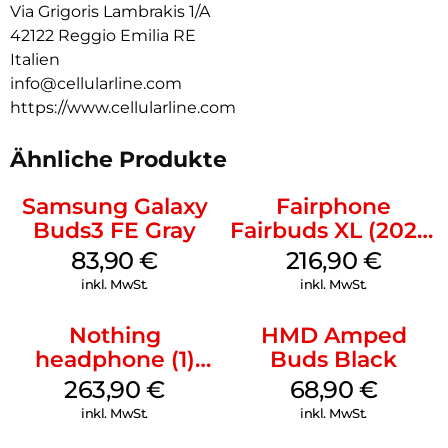
Via Grigoris Lambrakis 1/A
42122 Reggio Emilia RE
Italien
info@cellularline.com
https://www.cellularline.com
Ähnliche Produkte
Samsung Galaxy
Fairphone
Buds3 FE Gray
Fairbuds XL (2025)
Horizon Black
83,90
€
216,90
€
inkl. MwSt.
inkl. MwSt.
Nothing
HMD Amped
headphone (1)
Buds Black
Schwarz
263,90
€
68,90
€
inkl. MwSt.
inkl. MwSt.