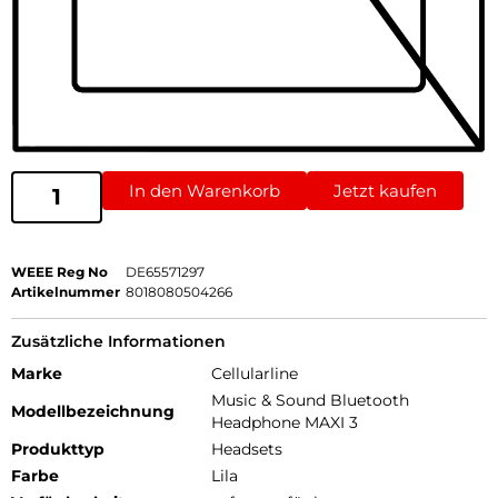
In den Warenkorb
Jetzt kaufen
WEEE Reg No
DE65571297
Artikelnummer
8018080504266
Zusätzliche Informationen
Marke
Cellularline
Music & Sound Bluetooth
Modellbezeichnung
Headphone MAXI 3
Produkttyp
Headsets
Farbe
Lila