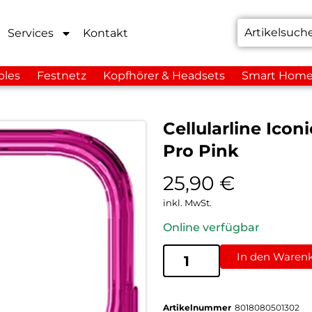
Services
Kontakt
bles
Festnetz
Kopfhörer & Headsets
Smart Hom
Cellularline Ico
Pro Pink
25,90
€
inkl. MwSt.
Online verfügbar
In den Waren
Artikelnummer
8018080501302