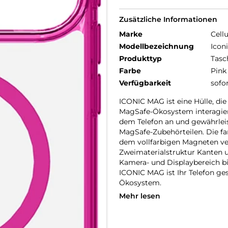
Zusätzliche Informationen
Marke
Cellu
Modellbezeichnung
Icon
Produkttyp
Tasc
Farbe
Pink
Verfügbarkeit
sofo
ICONIC MAG ist eine Hülle, di
MagSafe-Ökosystem interagiert
dem Telefon an und gewährleis
MagSafe-Zubehörteilen. Die fa
dem vollfarbigen Magneten ver
Zweimaterialstruktur Kanten u
Kamera- und Displaybereich bi
ICONIC MAG ist Ihr Telefon g
Ökosystem.
Mehr lesen