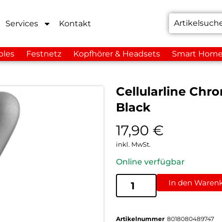
Services
Kontakt
bles
Festnetz
Kopfhörer & Headsets
Smart Hom
Cellularline Chr
Black
17,90
€
inkl. MwSt.
Online verfügbar
In den Waren
Artikelnummer
8018080489747