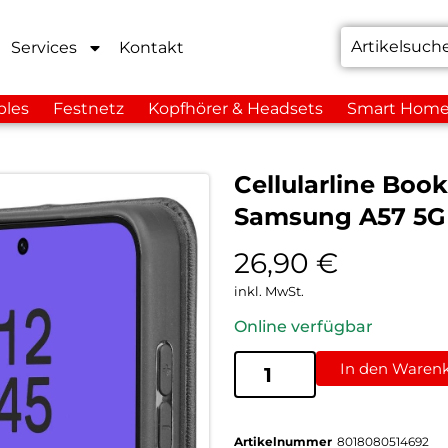
Services
Kontakt
bles
Festnetz
Kopfhörer & Headsets
Smart Hom
Cellularline Boo
Samsung A57 5G
26,90
€
inkl. MwSt.
Online verfügbar
In den Waren
Artikelnummer
8018080514692