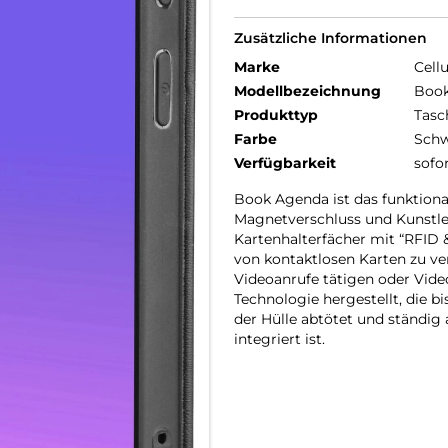
Zusätzliche Informationen
Marke
Cellu
Modellbezeichnung
Book
Produkttyp
Tasc
Farbe
Schw
Verfügbarkeit
sofo
Book Agenda ist das funktiona
Magnetverschluss und Kunstled
Kartenhalterfächer mit “RFID
von kontaktlosen Karten zu v
Videoanrufe tätigen oder Video
Technologie hergestellt, die 
der Hülle abtötet und ständig 
integriert ist.