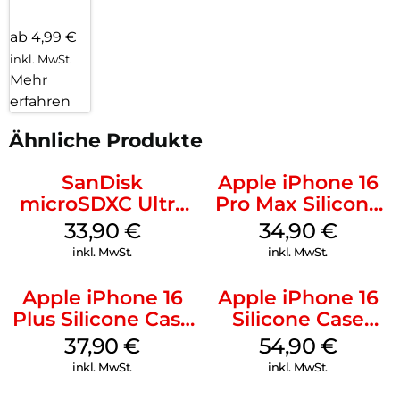
ab 4,99 €
inkl. MwSt.
Mehr
erfahren
Ähnliche Produkte
SanDisk
Apple iPhone 16
microSDXC Ultra
Pro Max Silicone
128 GB + Adapter
Case MagSafe
33,90
€
34,90
€
Mobile
Denim
inkl. MwSt.
inkl. MwSt.
Apple iPhone 16
Apple iPhone 16
Plus Silicone Case
Silicone Case
MagSafe Lake
MagSafe Black
37,90
€
54,90
€
Green
inkl. MwSt.
inkl. MwSt.