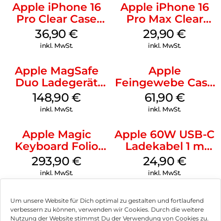
Apple iPhone 16
Apple iPhone 16
Pro Clear Case
Pro Max Clear
MagSafe
Case MagSafe
36,90
€
29,90
€
Transparent
Transparent
inkl. MwSt.
inkl. MwSt.
Apple MagSafe
Apple
Duo Ladegerät
Feingewebe Case
Weiß
iPhone 15 Pro
148,90
€
61,90
€
MagSafe Schwarz
inkl. MwSt.
inkl. MwSt.
Apple Magic
Apple 60W USB-C
Keyboard Folio
Ladekabel 1 m
iPad 10.9″ (10.Gen.)
Weiß
293,90
€
24,90
€
Weiß
inkl. MwSt.
inkl. MwSt.
Um unsere Website für Dich optimal zu gestalten und fortlaufend
verbessern zu können, verwenden wir Cookies. Durch die weitere
Nutzung der Website stimmst Du der Verwendung von Cookies zu.