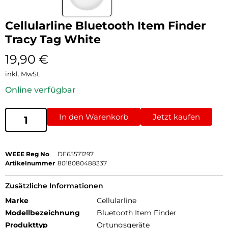
Cellularline Bluetooth Item Finder
Tracy Tag White
19,90
€
inkl. MwSt.
Online verfügbar
In den Warenkorb
Jetzt kaufen
WEEE Reg No
DE65571297
Artikelnummer
8018080488337
Zusätzliche Informationen
Marke
Cellularline
Modellbezeichnung
Bluetooth Item Finder
Produkttyp
Ortungsgeräte