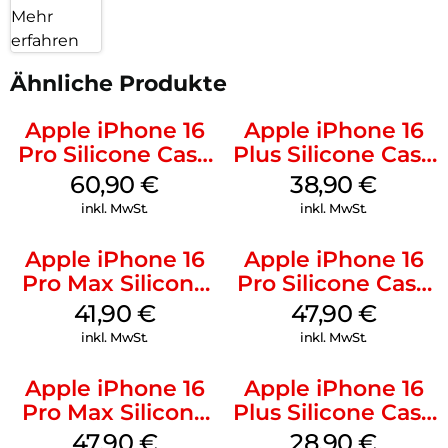
Mehr
erfahren
Ähnliche Produkte
Apple iPhone 16
Apple iPhone 16
Pro Silicone Case
Plus Silicone Case
MagSafe Stone
MagSafe Denim
60,90
€
38,90
€
Gray
inkl. MwSt.
inkl. MwSt.
Apple iPhone 16
Apple iPhone 16
Pro Max Silicone
Pro Silicone Case
Case MagSafe
MagSafe Denim
41,90
€
47,90
€
Ultramarine
inkl. MwSt.
inkl. MwSt.
Apple iPhone 16
Apple iPhone 16
Pro Max Silicone
Plus Silicone Case
Case MagSafe
MagSafe Black
47,90
€
28,90
€