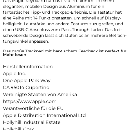
Das Magic Keyboard für das iPad Pro kommt in einem
eleganten, mobilen Design aus Aluminium für ein
fantastisches Tipp‑ und Trackpad-Erlebnis. Die Tastatur hat
eine Reihe mit 14 Funktions­tasten, um schnell auf Display­
helligkeit, Lautstärke und andere Features zuzugreifen, und
einen USB‑C Anschluss zum Pass‑Through Laden. Das frei­
schwebende Design lässt sich stufenlos an mehrere Betrach­
tungs­winkel anpassen.
Das große Trackpad mit haptischem Feedback ist perfekt für
Mehr lesen
Aufgaben, bei denen es auf Präzision ankommt, wie Tabellen
bearbeiten und Text auswählen. Oder zum Navigieren auf
Herstellerinformation
deinem iPad mit intuitiven und vertrauten Multi-Touch
Apple Inc.
Gesten. Das robuste Cover schützt Vorder‑ und Rückseite
und ist perfekt, um dein iPad Pro überallhin mitzunehmen.
One Apple Park Way
CA 95014 Cupertino
Vereinigte Staaten von Amerika
https://www.apple.com
Verantwortliche für die EU
Apple Distribution International Ltd
Hollyhill Industrial Estate
Hollyhill, Cork