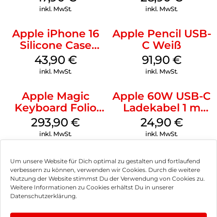
Black
inkl. MwSt.
inkl. MwSt.
Apple iPhone 16
Apple Pencil USB-
Silicone Case
C Weiß
MagSafe Plum
43,90
€
91,90
€
inkl. MwSt.
inkl. MwSt.
Apple Magic
Apple 60W USB-C
Keyboard Folio
Ladekabel 1 m
iPad 10.9″ (10.Gen.)
Weiß
293,90
€
24,90
€
Weiß
inkl. MwSt.
inkl. MwSt.
Um unsere Website für Dich optimal zu gestalten und fortlaufend
verbessern zu können, verwenden wir Cookies. Durch die weitere
Nutzung der Website stimmst Du der Verwendung von Cookies zu.
Impressum
Weitere Informationen zu Cookies erhältst Du in unserer
Datenschutzerklärung.
AGB