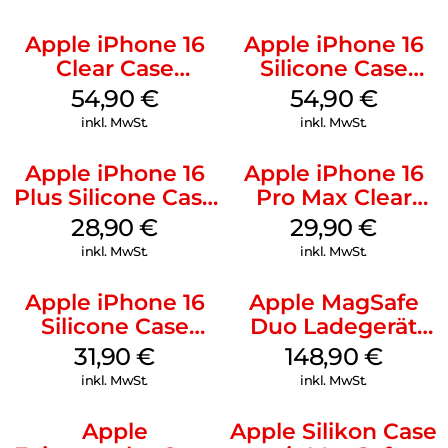
Apple iPhone 16
Apple iPhone 16
Clear Case
Silicone Case
MagSafe
MagSafe Black
54,90
€
54,90
€
Transparent
inkl. MwSt.
inkl. MwSt.
Apple iPhone 16
Apple iPhone 16
Plus Silicone Case
Pro Max Clear
MagSafe Black
Case MagSafe
28,90
€
29,90
€
Transparent
inkl. MwSt.
inkl. MwSt.
Apple iPhone 16
Apple MagSafe
Silicone Case
Duo Ladegerät
MagSafe Fuchsia
Weiß
31,90
€
148,90
€
inkl. MwSt.
inkl. MwSt.
Apple
Apple Silikon Case