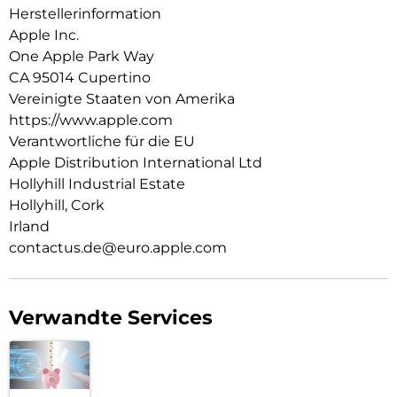
System die besten Zeiten zum Aufladen. Und wenn du
Herstellerinformation
unterwegs einen schnellen Boost brauchst, docke es einfach
Apple Inc.
für bis zu 12 W schnelles kabelloses Laden an.
One Apple Park Way
Schnelles Laden:
CA 95014 Cupertino
Um dein iPhone Air noch schneller zu laden, docke die
Vereinigte Staaten von Amerika
MagSafe Batterie an und schließe es gleichzeitig an ein 20W
https://www.apple.com
Netzteil oder höher an.
Verantwortliche für die EU
Apple Distribution International Ltd
Hollyhill Industrial Estate
Hollyhill, Cork
Irland
contactus.de@euro.apple.com
Verwandte Services