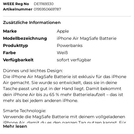
WEEE Reg No
DE11169330
Artikelnummer
0195950669787
Zusätzliche Informationen
Marke
Apple
Modellbezeichnung
iPhone Air MagSafe Batterie
Produkttyp
Powerbanks
Farbe
Weiß
Verfügbarkeit
sofort verfügbar
Dünnes und leichtes Design:
Die iPhone Air MagSafe Batterie ist exklusiv für das iPhone
Air gemacht. Sie wurde so entwickelt, dass sie in deine
Tasche passt und gut in der Hand liegt. Damit bekommt
dein iPhone Air bis zu 65 % mehr Batterielaufzeit – das ist
mehr als bei jedem anderen iPhone.
Smarte Technologie:
Verwende die MagSafe Batterie mit deinem voll­geladenen
iPhone Air, damit du es den ganzen Tag nutzen kannst. Für
Mehr lesen
eine maximale Batterielaufzeit wählt das kombinierte