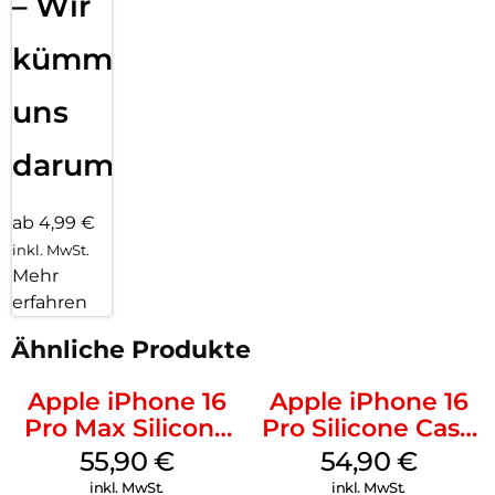
– Wir
kümmern
uns
darum!
ab 4,99 €
inkl. MwSt.
Mehr
erfahren
Ähnliche Produkte
Apple iPhone 16
Apple iPhone 16
Pro Max Silicone
Pro Silicone Case
Case MagSafe
MagSafe Black
55,90
€
54,90
€
Stone Gray
inkl. MwSt.
inkl. MwSt.