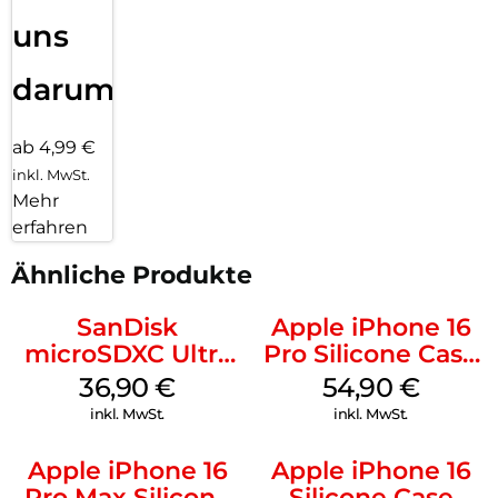
uns
darum!
ab 4,99 €
inkl. MwSt.
Mehr
erfahren
Ähnliche Produkte
SanDisk
Apple iPhone 16
microSDXC Ultra
Pro Silicone Case
128 GB + Adapter
MagSafe Black
36,90
€
54,90
€
Mobile
inkl. MwSt.
inkl. MwSt.
Apple iPhone 16
Apple iPhone 16
Pro Max Silicone
Silicone Case