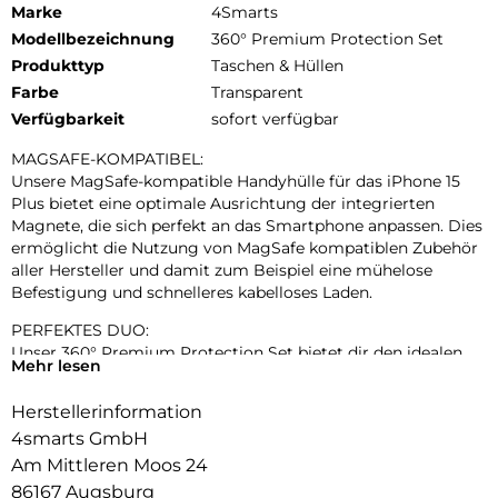
Marke
4Smarts
Modellbezeichnung
360° Premium Protection Set
Produkttyp
Taschen & Hüllen
Farbe
Transparent
Verfügbarkeit
sofort verfügbar
MAGSAFE-KOMPATIBEL:
Unsere MagSafe-kompatible Handyhülle für das iPhone 15
Plus bietet eine optimale Ausrichtung der integrierten
Magnete, die sich perfekt an das Smartphone anpassen. Dies
ermöglicht die Nutzung von MagSafe kompatiblen Zubehör
aller Hersteller und damit zum Beispiel eine mühelose
Befestigung und schnelleres kabelloses Laden.
PERFEKTES DUO:
Unser 360° Premium Protection Set bietet dir den idealen
Mehr lesen
Rundumschutz für dein Smartphone: Die transparente
Schutzhülle für das iPhone 15 Plus aus robustem
Herstellerinformation
Polycarbonat schützt es zuverlässig vor Stößen und Kratzern
4smarts GmbH
ohne das Original-Design des Handys zu stören. Das
hochwertige 9H-Schutzglas, komplettiert den Schutz indem
Am Mittleren Moos 24
es den Bildschirm deines Geräts mit der gleichen Sorgfalt
86167 Augsburg