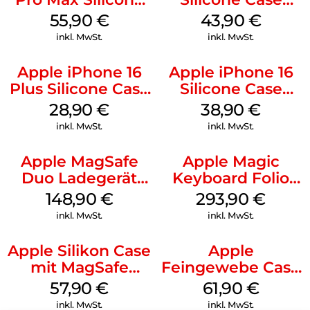
Case MagSafe
MagSafe Plum
55,90
€
43,90
€
Stone Gray
inkl. MwSt.
inkl. MwSt.
Apple iPhone 16
Apple iPhone 16
Plus Silicone Case
Silicone Case
MagSafe Black
MagSafe
28,90
€
38,90
€
Ultramarine
inkl. MwSt.
inkl. MwSt.
Apple MagSafe
Apple Magic
Duo Ladegerät
Keyboard Folio
Weiß
iPad 10.9″ (10.Gen.)
148,90
€
293,90
€
Weiß
inkl. MwSt.
inkl. MwSt.
Apple Silikon Case
Apple
mit MagSafe
Feingewebe Case
iPhone 14 Pro
iPhone 15 Pro
57,90
€
61,90
€
(PRODUCT)RED
MagSafe Schwarz
inkl. MwSt.
inkl. MwSt.