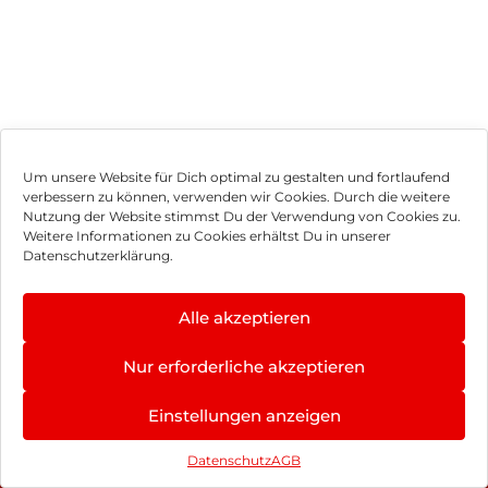
Um unsere Website für Dich optimal zu gestalten und fortlaufend
verbessern zu können, verwenden wir Cookies. Durch die weitere
Nutzung der Website stimmst Du der Verwendung von Cookies zu.
Impressum
Weitere Informationen zu Cookies erhältst Du in unserer
Datenschutzerklärung.
AGB
Datenschutz
Alle akzeptieren
Vertrag widerrufen
Nur erforderliche akzeptieren
Hinweis zur Batterieentsorgung
Einstellungen anzeigen
Newsletter
Datenschutz
AGB
©
2026
, Brodos AG – All Rights Reserved.