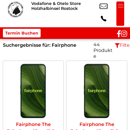
Vodafone & Otelo Store
Holzhalbinsel Rostock
Termin Buchen
44
Suchergebnisse für:
Fairphone
Filte
Produkt
e
Fairphone The
Fairphone The