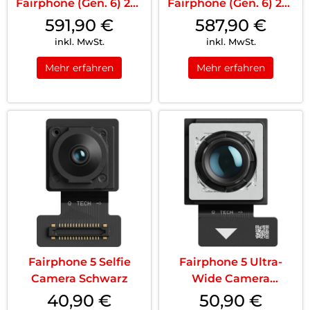
Fairphone (Gen. 6) 256
Fairphone (Gen. 6) 256
GB Forest Gre...
GB Horizon Bl...
591,90
€
587,90
€
inkl. MwSt.
inkl. MwSt.
Mehr erfahren
Mehr erfahren
Fairphone 5 Selfie
Fairphone 5 Ultra-
Camera Schwarz
Wide Camera
Schwarz
40,90
€
50,90
€