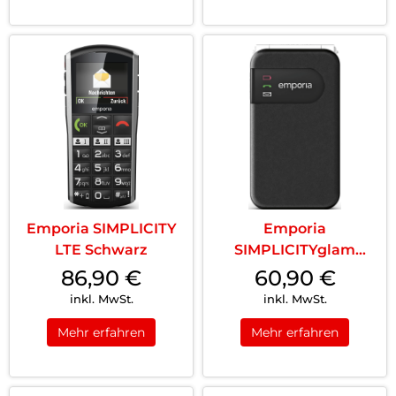
Emporia SIMPLICITY
Emporia
LTE Schwarz
SIMPLICITYglam
Schwarz
86,90
€
60,90
€
inkl. MwSt.
inkl. MwSt.
Mehr erfahren
Mehr erfahren