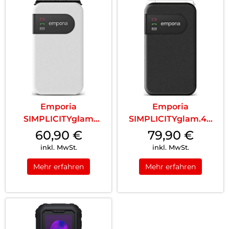
Emporia
Emporia
SIMPLICITYglam
SIMPLICITYglam.4G
Weiss
Schwarz
60,90
€
79,90
€
inkl. MwSt.
inkl. MwSt.
Mehr erfahren
Mehr erfahren