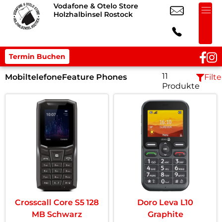
Vodafone & Otelo Store
Holzhalbinsel Rostock
Termin Buchen
11
Mobiltelefone
Feature Phones
Filte
Produkte
Crosscall Core S5 128
Doro Leva L10
MB Schwarz
Graphite