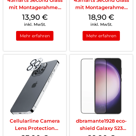
4Smarts Second Glass
4Smarts Second Glass
mit Montagerahmen
mit Montagerahmen
iPhone 17 Air
iPhone 17 Pro
13,90
€
18,90
€
Transparent
Transparent
inkl. MwSt.
inkl. MwSt.
Mehr erfahren
Mehr erfahren
Cellularline Camera
dbramante1928 eco-
Lens Protection
shield Galaxy S23
iPhone 16 Pro/16 Pro
Schwarz