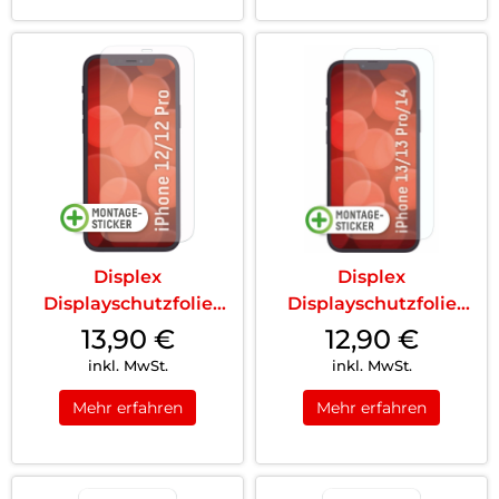
Displex
Displex
Displayschutzfolie
Displayschutzfolie
(9H) iPhone 12/12 Pro
(9H) iPhone 13
13,90
€
12,90
€
Transparent
Pro/14/13 Transparent
inkl. MwSt.
inkl. MwSt.
Mehr erfahren
Mehr erfahren