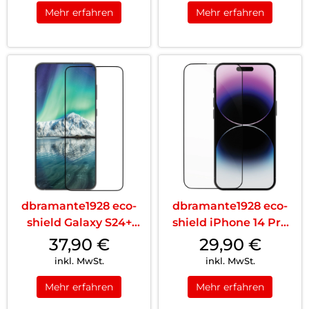
Mehr erfahren
Mehr erfahren
dbramante1928 eco-
dbramante1928 eco-
shield Galaxy S24+
shield iPhone 14 Pro
Schwarz
Schwarz
37,90
€
29,90
€
inkl. MwSt.
inkl. MwSt.
Mehr erfahren
Mehr erfahren