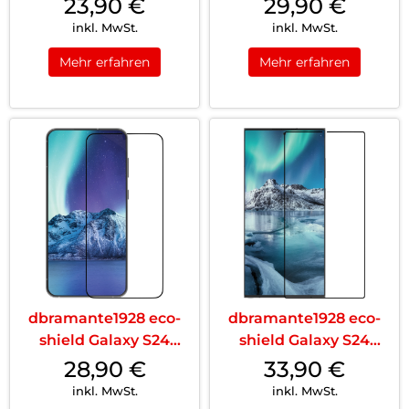
23,90
€
29,90
€
Max Clear
inkl. MwSt.
inkl. MwSt.
Mehr erfahren
Mehr erfahren
dbramante1928 eco-
dbramante1928 eco-
shield Galaxy S24
shield Galaxy S24
Schwarz
Ultra Schwarz
28,90
€
33,90
€
inkl. MwSt.
inkl. MwSt.