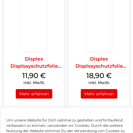
Displex
Displex
Displsayschutzfolie
Displsayschutzfolie
(9H) Galaxy S24
(9H) Galaxy S24+
11,90
€
18,90
€
Transparent
Transparent
inkl. MwSt.
inkl. MwSt.
Mehr erfahren
Mehr erfahren
1
2
3
4
Nächste
Um unsere Website für Dich optimal zu gestalten und fortlaufend
verbessern zu können, verwenden wir Cookies. Durch die weitere
Nutzung der Website stimmst Du der Verwendung von Cookies zu.