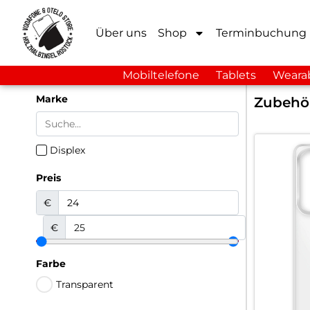
Über uns
Shop
Terminbuchung
Mobiltelefone
Tablets
Weara
Marke
Zubehö
Displex
Preis
€
€
Farbe
Transparent