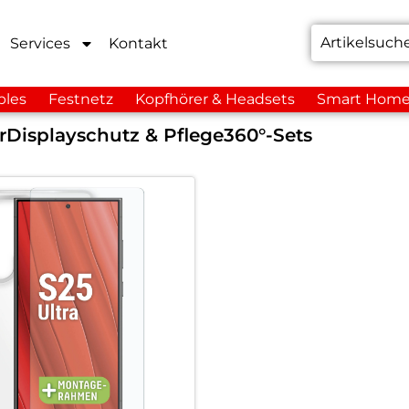
Services
Kontakt
bles
Festnetz
Kopfhörer & Headsets
Smart Hom
r
Displayschutz & Pflege
360°-Sets