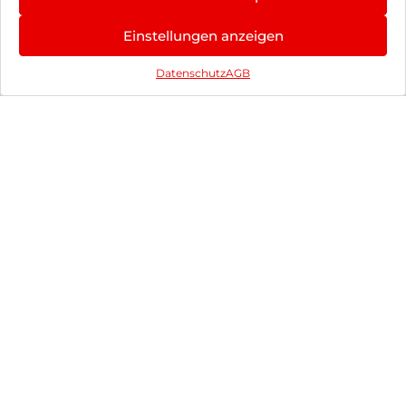
(1) Weiß
Einstellungen anzeigen
Xplora X6Play (2.
264,90
€
Gen.) SIM free Black
Datenschutz
AGB
inkl. MwSt.
Zum Angebot
159,90
€
inkl. MwSt.
Zum Angebot